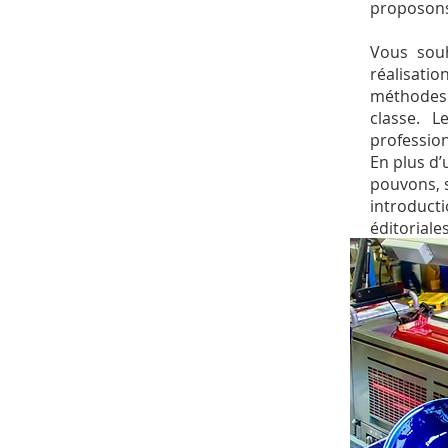
proposon
Vous souh
réalisati
méthodes é
classe. 
profession
En plus d
pouvons, s
introducti
éditoriale