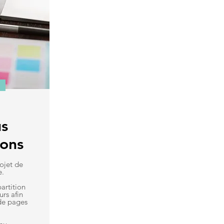
s
ons
ojet de
e.
artition
urs afin
de pages