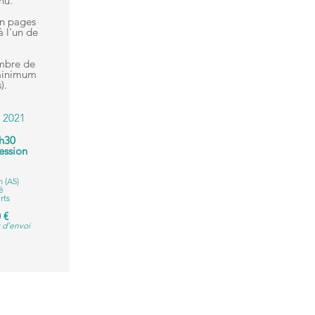
nu.
en pages
à l'un de
mbre de
(minimum
).
s 2021
1h30
ession
 (A5)
é
rts
 €
 d'envoi