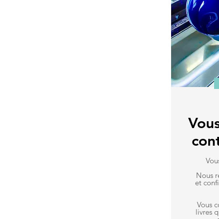
Vous
con
Vous
N
ous r
et conf
Vous 
livres