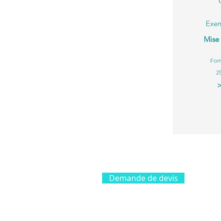
Exem
Mise 
Form
2
>
Demande de devis