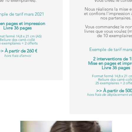
de 10 exemplaires).
Vous créez le conte
Nous réalisons la mise 
et confions l'impression 
ple de tarif mars 2021
nos partenaires.
en pages et impression
Vous commandez le no
Livre 36 pages
livres que vous voulez 
de 10 exemplaires
at fermé 14,8 x 21 cm (A5)
Reliure dos carré-collé
5 exemplaires + 2 offerts
Exemple de tarif mar
> À partir de 260 €
hors frais d'envoi
2 interventions de 
Mise en pages et impr
Livre 36 pages
Format fermé 14,8 x 21 cm
Reliure dos carré-coll
25 exemplaires + 2 offe
>> À partir de 500
hors frais de déplacement et