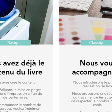
Basique
Classique
 avez déjà le
Nous vou
tenu du livre
accompagn
 avez créé le contenu.
Nous introduisons le pr
réalisation de livr
éalisons la mise en pages
ions l'impression à l'un de
Nous proposons une rép
nos partenaires.
du travail entre les aute
de respecter le nombre 
commandez le nombre de
choisi.
 que vous voulez (minimum