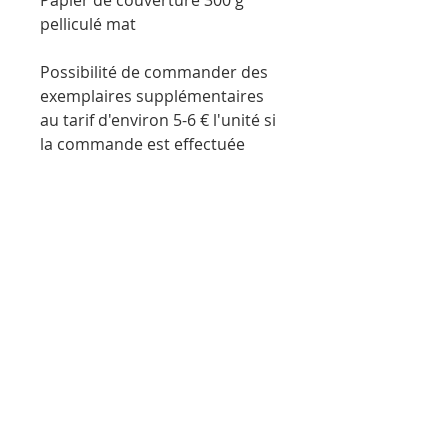
Papier de couverture 300 g
pelliculé mat
Possibilité de commander des
exemplaires supplémentaires
au tarif d'environ 5-6 € l'unité si
la commande est effectuée
avant la fin du stage. Pour cette
option, nous contacter.
MENTIONS LÉGALES
POLITIQUE EN MATIÈRE DE COOKIES
POLITIQUE DE CONFIDENTIALITÉ
CONDITIONS D'UTILISATION
TARIFS