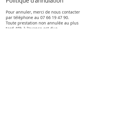
Politique d'annulation
Pour annuler, merci de nous contacter
par téléphone au 07 66 19 47 90.
Toute prestation non annulée au plus
tard 48h à l'avance est due.
Coordonnées
63b Rue de Canteloup, Gradignan, France
Partager
MENTIONS LÉGALES