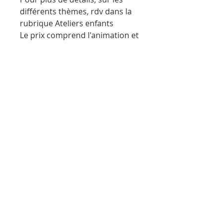
différents thèmes, rdv dans la
rubrique Ateliers enfants
Le prix comprend l'animation et
le matériel nécessaire.
MENTIONS LÉGALES
POLITIQUE EN MATIÈRE DE COOKIES
POLITIQUE DE CONFIDENTIALITÉ
CONDITIONS D'UTILISATION
TARIFS
contact@atelier-il-etait-un-livre.fr
Tél :
07 66 19 47 90
© 2021 par L'ATELIER IL ÉTAIT
UN LIVRE - 63 rue de
Canteloup 33170 Gradignan